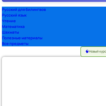
Русский для билингвов
Русский язык
Чтение
Математика
Шахматы
Полезные материалы
Все предметы
🧠
Новый кур