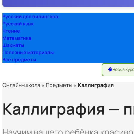
Русский для билингвов
Русский язык
Чтение
Математика
Шахматы
Полезные материалы
Все предметы
🧠
Новый кур
Онлайн-школа
»
Предметы
»
Каллиграфия
Каллиграфия — п
Научим вашего ребёнка красиво 