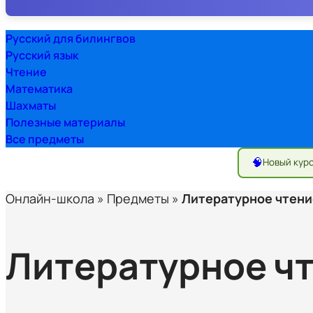
Русский для билингвов
Русский язык
Чтение
Математика
Шахматы
Полезные материалы
Все предметы
🧠
Новый кур
Онлайн-школа
»
Предметы
»
Литературное чтени
Литературное ч