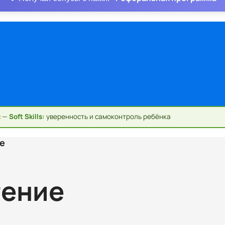
с —
Soft Skills:
уверенность и самоконтроль ребёнка
е​
тение