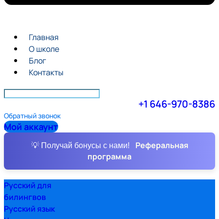
Главная
О школе
Блог
Контакты
+1 646-970-8386
Обратный звонок
Мой аккаунт
Реферальная
💡 Получай бонусы с нами!
программа
Русский для
билингвов
Русский язык