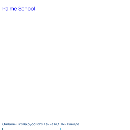
Palme School
Онлайн-школа русского языка в США и Канаде​