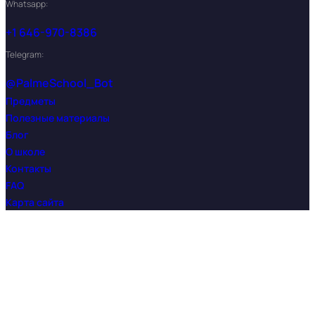
Whatsapp:
+1 646-970-8386
Telegram:
@PalmeSchool_Bot
Предметы
Полезные материалы
Блог
О школе
Контакты
FAQ
Карта сайта