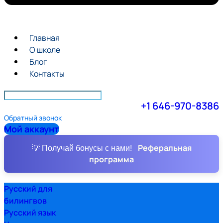
Главная
О школе
Блог
Контакты
+1 646-970-8386
Обратный звонок
Мой аккаунт
Реферальная
💡 Получай бонусы с нами!
программа
Русский для
билингвов
Русский язык