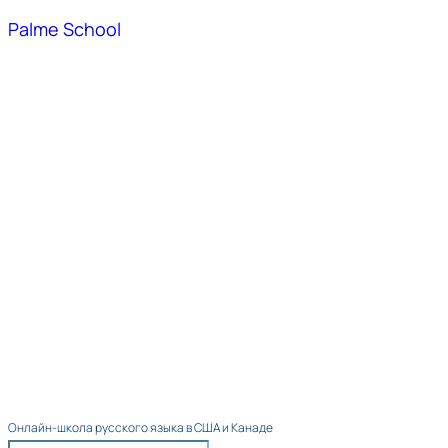
Palme School
Онлайн-школа русского языка в США и Канаде​