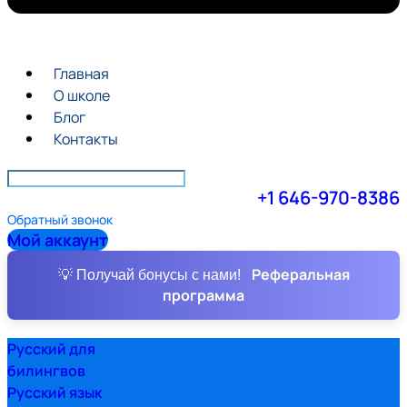
Главная
О школе
Блог
Контакты
+1 646-970-8386
Обратный звонок
Мой аккаунт
Реферальная
💡 Получай бонусы с нами!
программа
Русский для
билингвов
Русский язык