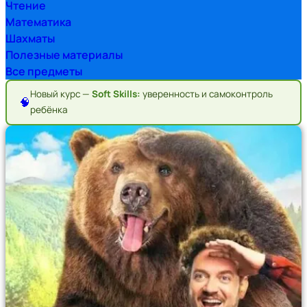
Чтение
Математика
Шахматы
Полезные материалы
Все предметы
Новый курс —
Soft Skills:
уверенность и самоконтроль
🧠
ребёнка