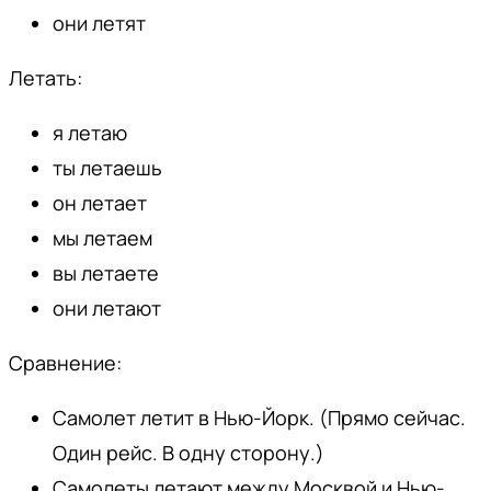
они летят
Летать:
я летаю
ты летаешь
он летает
мы летаем
вы летаете
они летают
Сравнение:
Самолет летит в Нью-Йорк. (Прямо сейчас.
Один рейс. В одну сторону.)
Самолеты летают между Москвой и Нью-