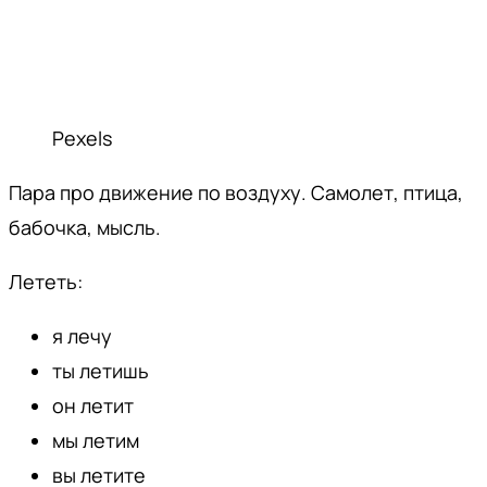
Pexels
Пара про движение по воздуху. Самолет, птица,
бабочка, мысль.
Лететь:
я лечу
ты летишь
он летит
мы летим
вы летите