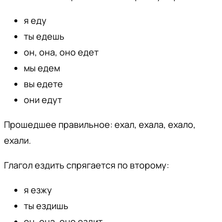
я еду
ты едешь
он, она, оно едет
мы едем
вы едете
они едут
Прошедшее правильное: ехал, ехала, ехало,
ехали.
Глагол ездить спрягается по второму:
я езжу
ты ездишь
он, она, оно ездит