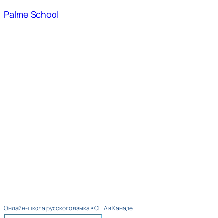
Palme School
Онлайн-школа русского языка в США и Канаде​