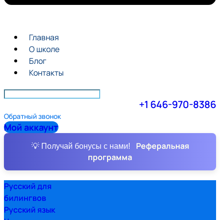
Главная
О школе
Блог
Контакты
+1 646-970-8386
Обратный звонок
Мой аккаунт
Реферальная
💡 Получай бонусы с нами!
программа
Русский для
билингвов
Русский язык