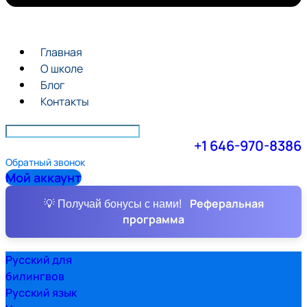
Главная
О школе
Блог
Контакты
+1 646-970-8386
Обратный звонок
Мой аккаунт
Реферальная
💡 Получай бонусы с нами!
программа
Русский для
билингвов
Русский язык