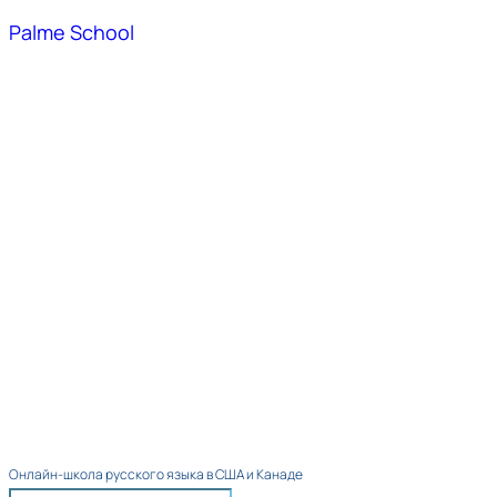
Palme School
Онлайн-школа русского языка в США и Канаде​