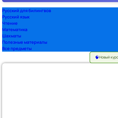
Русский для билингвов
Русский язык
Чтение
Математика
Шахматы
Полезные материалы
Все предметы
🧠
Новый кур