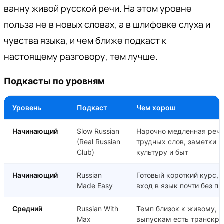
ванну живой русской речи. На этом уровне
польза не в новых словах, а в шлифовке слуха и
чувства языка, и чем ближе подкаст к
настоящему разговору, тем лучше.
Подкасты по уровням
Уровень
Подкаст
Чем хорош
Начинающий
Slow Russian
Нарочно медленная речь
(Real Russian
трудных слов, заметки п
Club)
культуру и быт
Начинающий
Russian
Готовый короткий курс, 
Made Easy
вход в язык почти без п
Средний
Russian With
Темп близок к живому, к
Max
выпускам есть транскри