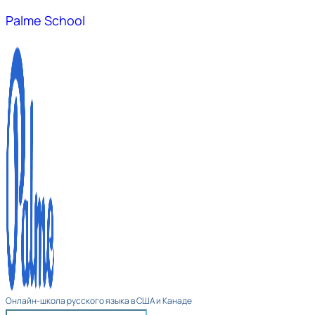
Palme School
Онлайн-школа русского языка в США и Канаде​