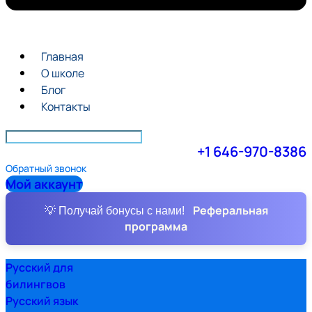
Главная
О школе
Блог
Контакты
+1 646-970-8386
Обратный звонок
Мой аккаунт
Реферальная
💡 Получай бонусы с нами!
программа
Русский для
билингвов
Русский язык