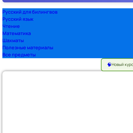
Русский для билингвов
Русский язык
Чтение
Математика
Шахматы
Полезные материалы
Все предметы
🧠
Новый кур