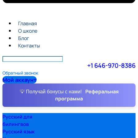
Главная
О школе
Блог
Контакты
+1 646-970-8386
Обратный звонок
Мой аккаунт
Реферальная
💡 Получай бонусы с нами!
программа
Русский для
билингвов
Русский язык