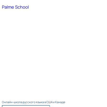
Palme School
Онлайн-школа русского языка в США и Канаде​