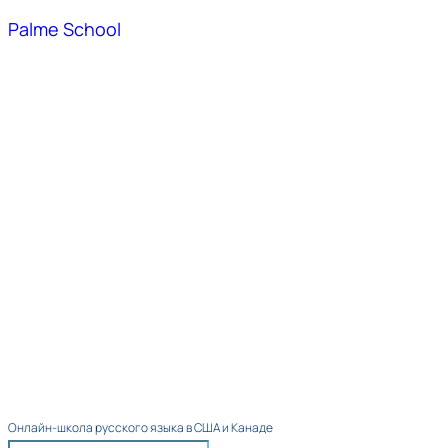
Palme School
Онлайн-школа русского языка в США и Канаде​