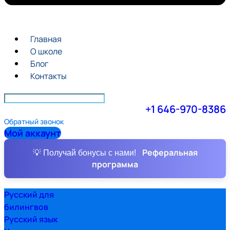
Главная
О школе
Блог
Контакты
+1 646-970-8386
Обратный звонок
Мой аккаунт
Реферальная
💡 Получай бонусы с нами!
программа
Русский для
билингвов
Русский язык