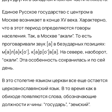
Единое Русское государство с центром в
Москве возникает в конце XV века. Характерно,
что в этот период определяются говоры
населения. Так, в Москве “акали”. То есть
проговаривали звук [a] в безударных позициях:
м[а]л[а]к[о’], к[а]р[о’]в[а]. На севере, наоборот,
“окали”. Эта особенность сохранилась и по сей
день.
В это столетие языком церкви все еще остается
церковнославянский язык. В то время как в
обиходе появляются слова, обозначающие
должности и чины: “государь”, “земский”.