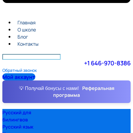
Главная
О школе
Блог
Контакты
+1 646-970-8386
Обратный звонок
Мой аккаунт
Реферальная
💡 Получай бонусы с нами!
программа
Русский для
билингвов
Русский язык