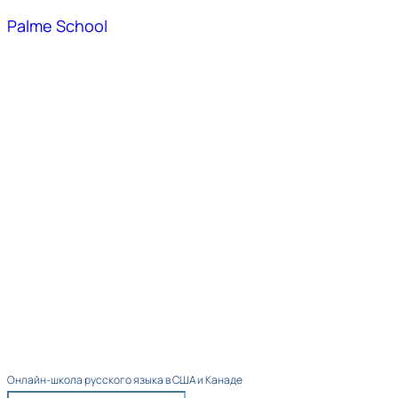
Palme School
Онлайн-школа русского языка в США и Канаде​