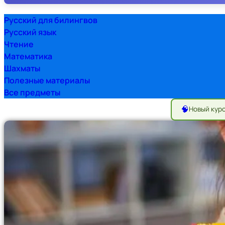
Русский для билингвов
Русский язык
Чтение
Математика
Шахматы
Полезные материалы
Все предметы
🧠
Новый кур