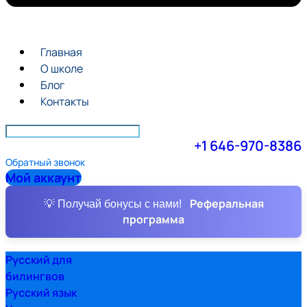
Главная
О школе
Блог
Контакты
+1 646-970-8386
Обратный звонок
Мой аккаунт
Реферальная
💡 Получай бонусы с нами!
программа
Русский для
билингвов
Русский язык