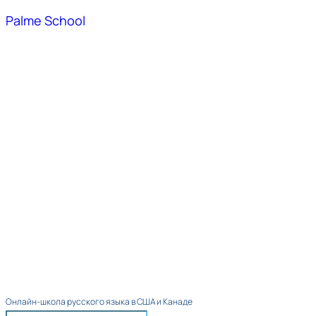
Palme School
Онлайн-школа русского языка в США и Канаде​