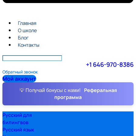
Главная
О школе
Блог
Контакты
+1 646-970-8386
Обратный звонок
Мой аккаунт
Реферальная
💡 Получай бонусы с нами!
программа
Русский для
билингвов
Русский язык