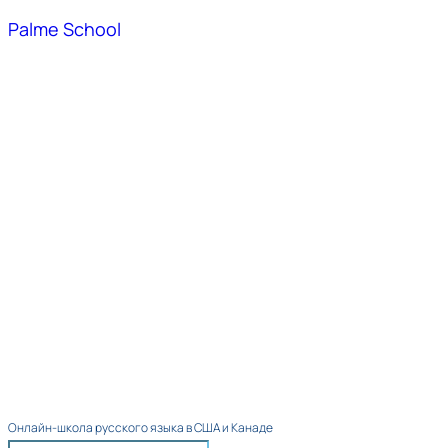
Palme School
Онлайн-школа русского языка в США и Канаде​