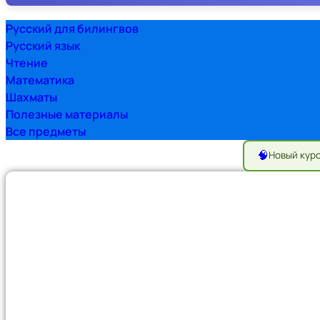
Русский для билингвов
Русский язык
Чтение
Математика
Шахматы
Полезные материалы
Все предметы
🧠
Новый кур