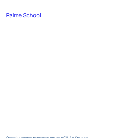
Palme School
Онлайн-школа русского языка в США и Канаде​