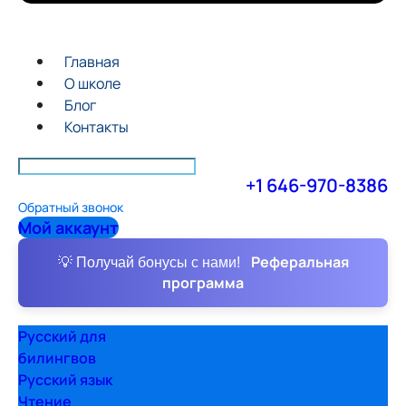
Главная
О школе
Блог
Контакты
+1 646-970-8386
Обратный звонок
Мой аккаунт
Реферальная
💡 Получай бонусы с нами!
программа
Русский для
билингвов
Русский язык
Чтение