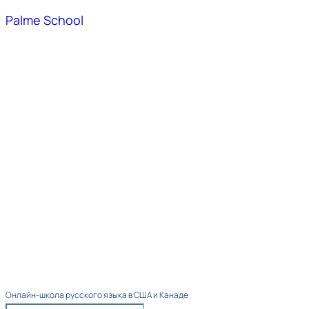
Palme School
Онлайн-школа русского языка в США и Канаде​