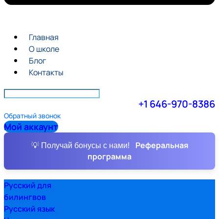
Главная
О школе
Блог
Контакты
+1 646-970-8386
Обратный звонок
Мой аккаунт
Реферальная
💡 Получай бонусы с нами!
программа
Русский для
билингвов
Русский язык