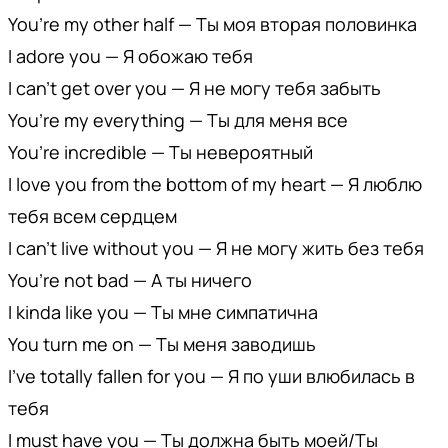
You’re my other half — Ты моя вторая половинка
I adore you — Я обожаю тебя
I can’t get over you — Я не могу тебя забыть
You’re my everything — Ты для меня все
You’re incredible — Ты невероятный
I love you from the bottom of my heart — Я люблю
тебя всем сердцем
I can’t live without you — Я не могу жить без тебя
You’re not bad — А ты ничего
I kinda like you — Ты мне симпатична
You turn me on — Ты меня заводишь
I’ve totally fallen for you — Я по уши влюбилась в
тебя
I must have you — Ты должна быть моей/Ты