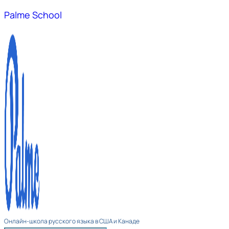
Palme School
Онлайн-школа русского языка в США и Канаде​