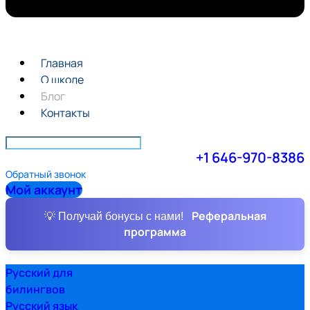
Главная
О школе
Блог
Контакты
+1 646-970-8386
Обратный звонок
Мой аккаунт
Реферальная
💡 Получай бонусы с нами!
программа
Русский для
билингвов
Русский язык