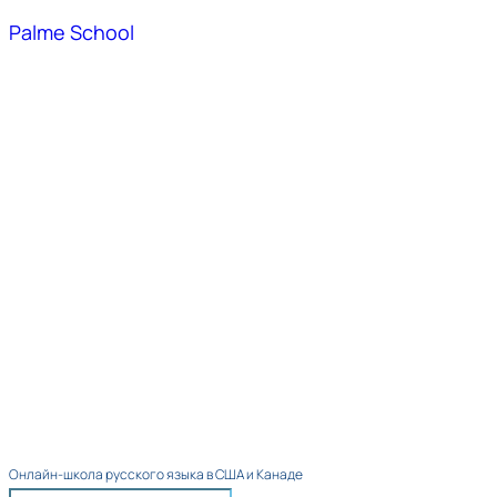
Palme School
Онлайн-школа русского языка в США и Канаде​