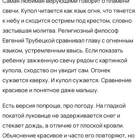
Самая любимая верующими говорит о пламени
свечи. Купол читается как язык огня, что тянется
к небу и сходится острием под крестом, словно
застывшая молитва. Религиозный философ
Евгений Трубецкой сравнивал главу с огненным
языком, устремленным ввысь. Если показать
ребенку зажженную свечу рядом с картинкой
купола, сходство он увидит сам. Огонек
сужается кверху. И купол сужается. Сравнение
красивое и понятное даже малышу.
Есть версия попроще, про погоду. На гладкой
покатой луковице не задерживается снег и
стекает дождь, в отличие от плоской кровли.
Объяснение красивое и часто его повторяют, но