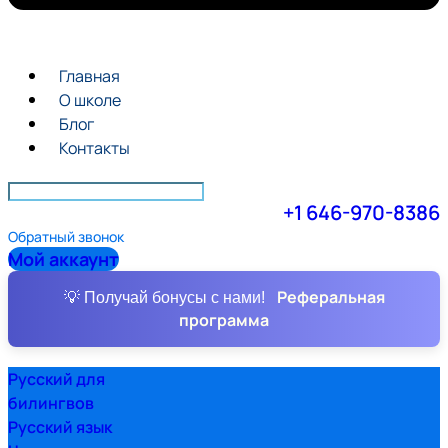
Главная
О школе
Блог
Контакты
+1 646-970-8386
Обратный звонок
Мой аккаунт
Реферальная
💡 Получай бонусы с нами!
программа
Русский для
билингвов
Русский язык