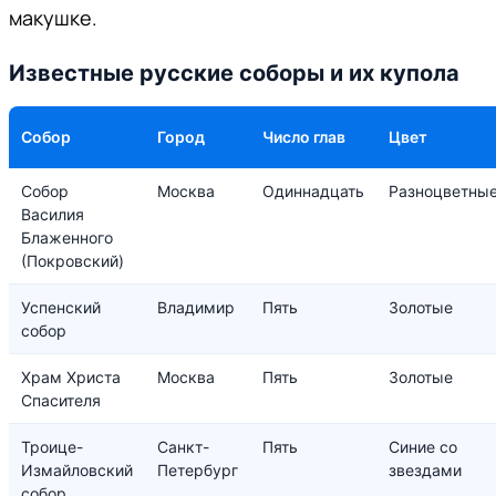
макушке.
Известные русские соборы и их купола
Собор
Город
Число глав
Цвет
Собор
Москва
Одиннадцать
Разноцветны
Василия
Блаженного
(Покровский)
Успенский
Владимир
Пять
Золотые
собор
Храм Христа
Москва
Пять
Золотые
Спасителя
Троице-
Санкт-
Пять
Синие со
Измайловский
Петербург
звездами
собор