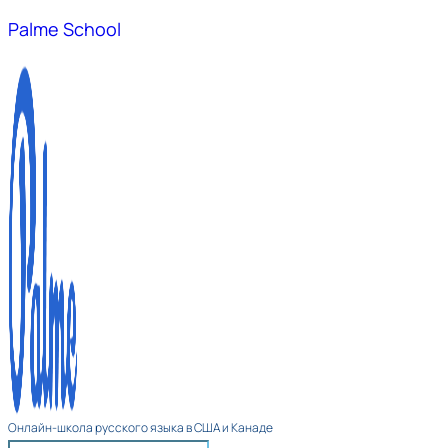
Palme School
Онлайн-школа русского языка в США и Канаде​