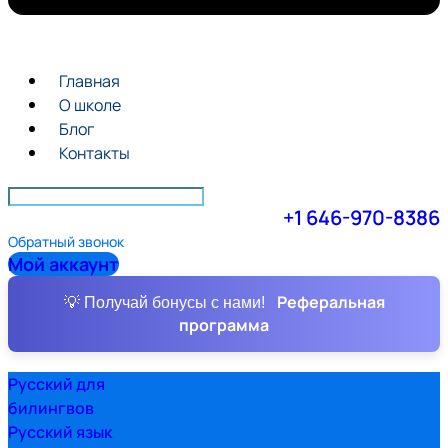
Главная
О школе
Блог
Контакты
+1 646-970-8386
Обратный звонок
Мой аккаунт
Реферальная
💡 Получай бонусы с нами!
программа
Русский для
билингвов
Русский язык