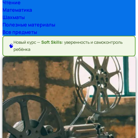
Чтение
Математика
Шахматы
Полезные материалы
Все предметы
Новый курс —
Soft Skills:
уверенность и самоконтроль
🧠
ребёнка