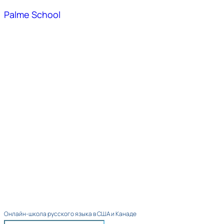
Palme School
Онлайн-школа русского языка в США и Канаде​