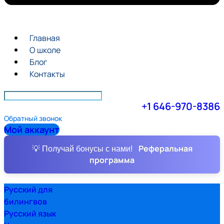
Главная
О школе
Блог
Контакты
+1 646-970-8386
Обратный звонок
Мой аккаунт
Реферальная
💡 Получай бонусы с нами!
программа
Русский для
билингвов
Русский язык