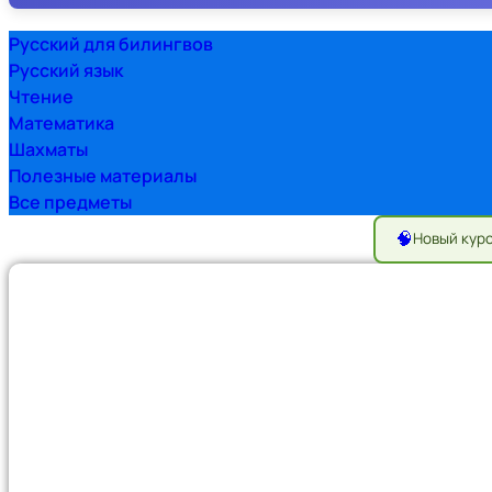
Русский для билингвов
Русский язык
Чтение
Математика
Шахматы
Полезные материалы
Все предметы
🧠
Новый кур