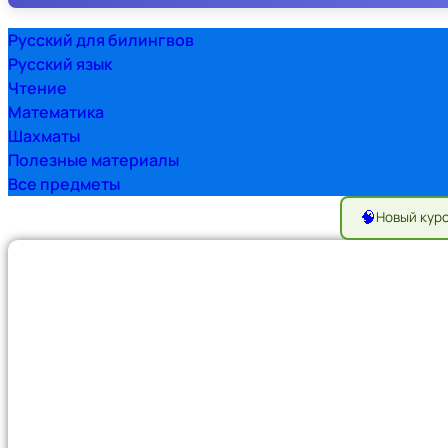
Русский для билингвов
Русский язык
Чтение
Математика
Шахматы
Полезные материалы
Все предметы
🧠
Новый кур