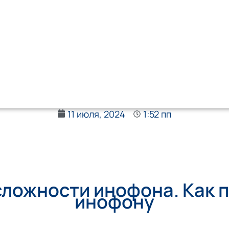
11 июля, 2024
1:52 пп
сложности инофона. Как 
инофону