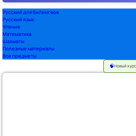
Русский для билингвов
Русский язык
Чтение
Математика
Шахматы
Полезные материалы
Все предметы
🧠
Новый кур