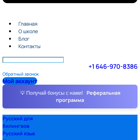
Главная
О школе
Блог
Контакты
+1 646-970-8386
Обратный звонок
Мой аккаунт
Реферальная
💡 Получай бонусы с нами!
программа
Русский для
билингвов
Русский язык