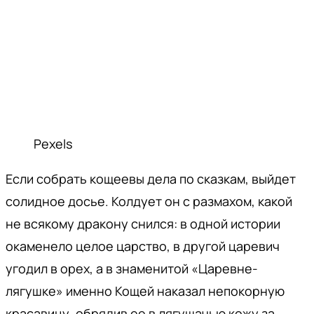
Pexels
Если собрать кощеевы дела по сказкам, выйдет
солидное досье. Колдует он с размахом, какой
не всякому дракону снился: в одной истории
окаменело целое царство, в другой царевич
угодил в орех, а в знаменитой «Царевне-
лягушке» именно Кощей наказал непокорную
красавицу, обрядив ее в лягушачью кожу за