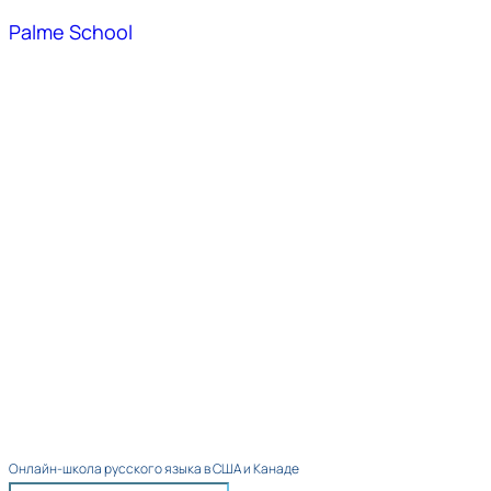
Palme School
Онлайн-школа русского языка в США и Канаде​