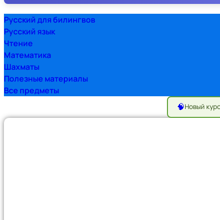
Русский для билингвов
Русский язык
Чтение
Математика
Шахматы
Полезные материалы
Все предметы
🧠
Новый кур