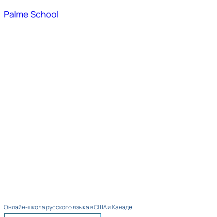
Palme School
Онлайн-школа русского языка в США и Канаде​