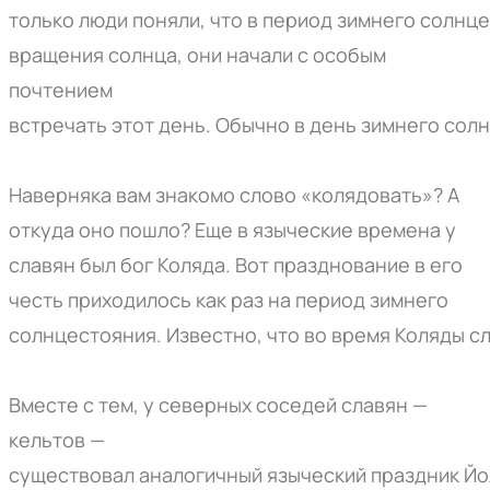
только
люди
поняли,
что
в
период
зимнего
солнце
вращения солнца, они начали с особым
почтением
встречать
этот
день
.
Обычно
в
день
зимнего
солн
Наверняка вам знакомо слово «колядовать»? А
откуда оно пошло? Еще в языческие времена у
славян был бог Коляда. Вот празднование в его
честь приходилось как раз на период зимнего
солнцестояния.
Известно
,
что
во
время
Коляды
с
Вместе
с
тем
, у северных соседей славян —
кельтов —
существовал
аналогичный
языческий
праздник
Йо