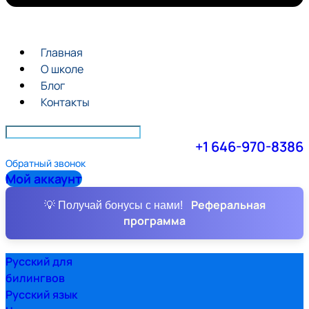
Главная
О школе
Блог
Контакты
+1 646-970-8386
Обратный звонок
Мой аккаунт
Реферальная
💡 Получай бонусы с нами!
программа
Русский для
билингвов
Русский язык