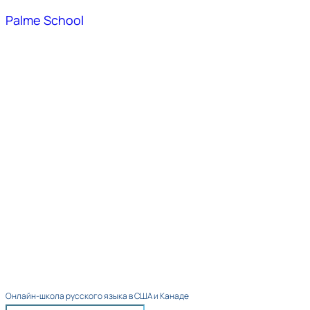
Palme School
Онлайн-школа русского языка в США и Канаде​