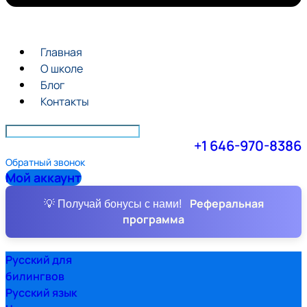
Главная
О школе
Блог
Контакты
+1 646-970-8386
Обратный звонок
Мой аккаунт
Реферальная
💡 Получай бонусы с нами!
программа
Русский для
билингвов
Русский язык