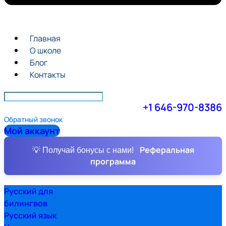
Главная
О школе
Блог
Контакты
+1 646-970-8386
Обратный звонок
Мой аккаунт
Реферальная
💡 Получай бонусы с нами!
программа
Русский для
билингвов
Русский язык