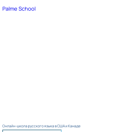
Palme School
Онлайн-школа русского языка в США и Канаде​