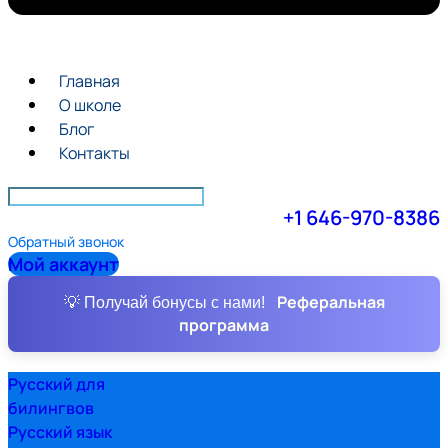
Главная
О школе
Блог
Контакты
+1 646-970-8386
Обратный звонок
Мой аккаунт
Реферальная
💡 Получай бонусы с нами!
программа
Русский для
билингвов
Русский язык