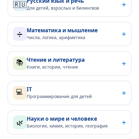
Русский язык и речь
+
🇷🇺
Для детей, взрослых и билингвов
Математика и мышление
+
➗
Числа, логика, арифметика
Чтение и литература
📚
+
Книги, истории, чтение
IT
💻
+
Программирование для детей
Науки о мире и человеке
+
🌿
Биология, химия, история, география