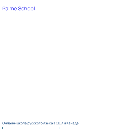
Palme School
Онлайн-школа русского языка в США и Канаде​