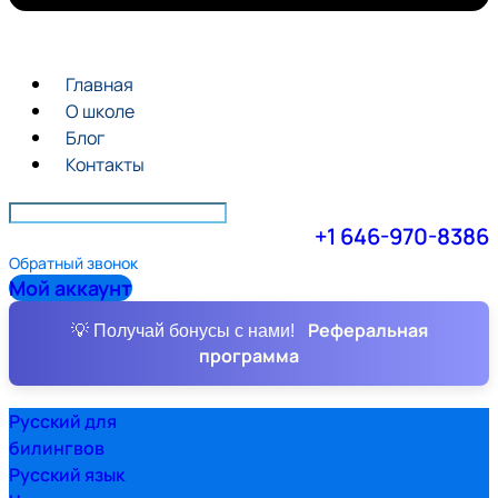
Главная
О школе
Блог
Контакты
+1 646-970-8386
Обратный звонок
Мой аккаунт
Реферальная
💡 Получай бонусы с нами!
программа
Русский для
билингвов
Русский язык