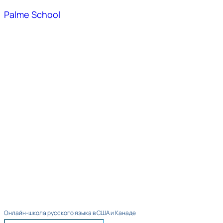
Palme School
Онлайн-школа русского языка в США и Канаде​