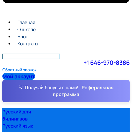
Главная
О школе
Блог
Контакты
+1 646-970-8386
Обратный звонок
Мой аккаунт
Реферальная
💡 Получай бонусы с нами!
программа
Русский для
билингвов
Русский язык