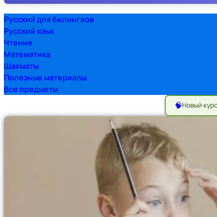
Русский для билингвов
Русский язык
Чтение
Математика
Шахматы
Полезные материалы
Все предметы
🧠
Новый кур