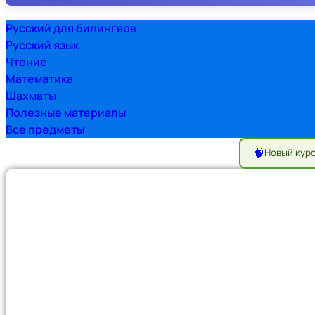
Русский для билингвов
Русский язык
Чтение
Математика
Шахматы
Полезные материалы
Все предметы
🧠
Новый кур