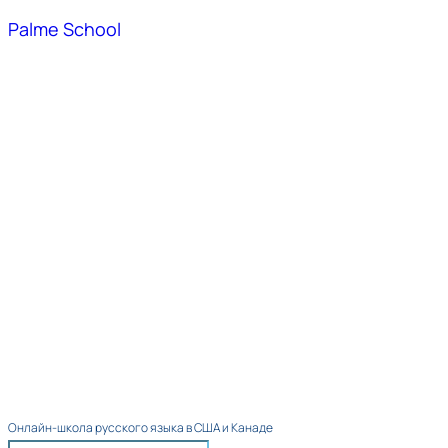
Palme School
Онлайн-школа русского языка в США и Канаде​