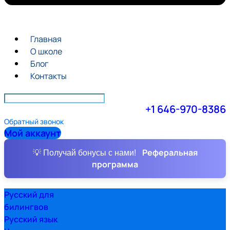
Главная
О школе
Блог
Контакты
+1 646-970-8386
Обратный звонок
Мой аккаунт
Реферальная
💡 Получай бонусы с нами!
программа
Русский для
билингвов
Русский язык