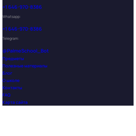
+1 646-970-8386
Whatsapp:
+1 646-970-8386
Telegram:
@PalmeSchool_Bot
Предметы
Полезные материалы
Блог
О школе
Контакты
FAQ
Карта сайта