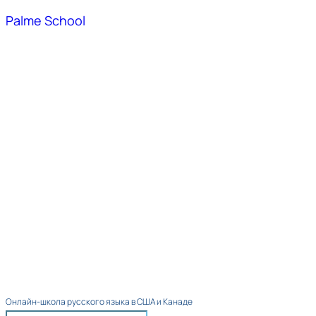
Palme School
Онлайн-школа русского языка в США и Канаде​