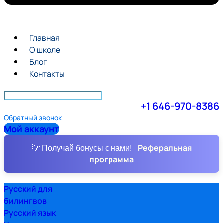
Главная
О школе
Блог
Контакты
+1 646-970-8386
Обратный звонок
Мой аккаунт
Реферальная
💡 Получай бонусы с нами!
программа
Русский для
билингвов
Русский язык