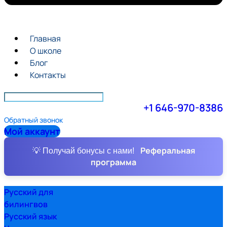
Главная
О школе
Блог
Контакты
+1 646-970-8386
Обратный звонок
Мой аккаунт
Реферальная
💡 Получай бонусы с нами!
программа
Русский для
билингвов
Русский язык