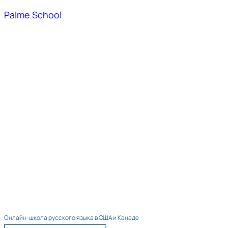
Palme School
Онлайн-школа русского языка в США и Канаде​