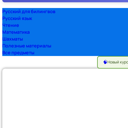
Русский для билингвов
Русский язык
Чтение
Математика
Шахматы
Полезные материалы
Все предметы
🧠
Новый кур