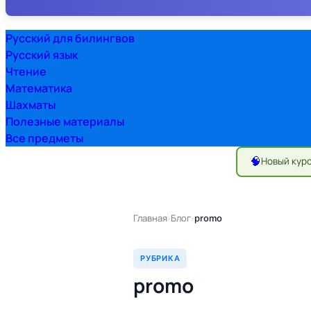
Русский для билингвов
Русский язык
Чтение
Математика
Шахматы
Полезные материалы
Все предметы
🧠
Новый кур
Главная
Блог
›
›
promo
РУБРИКА
promo