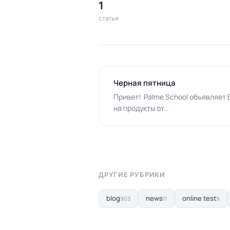
1
статья
Черная пятница
Привет! Palme School объявляет B
на продукты от…
ДРУГИЕ РУБРИКИ
blog
news
online test
903
11
9