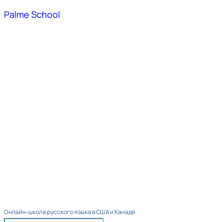
Palme School
Онлайн-школа русского языка в США и Канаде​