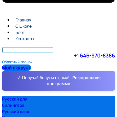
Главная
О школе
Блог
Контакты
+1 646-970-8386
Обратный звонок
Мой аккаунт
Реферальная
💡 Получай бонусы с нами!
программа
Русский для
билингвов
Русский язык