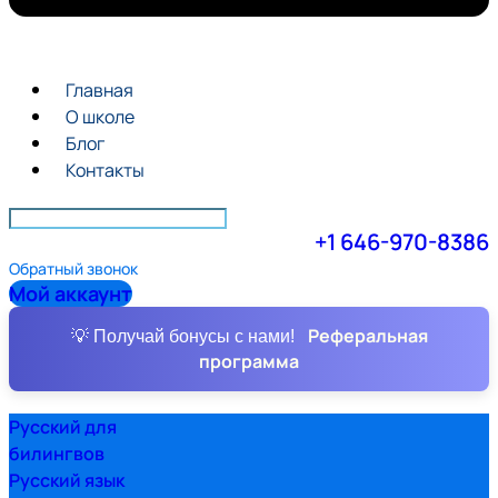
Главная
О школе
Блог
Контакты
+1 646-970-8386
Обратный звонок
Мой аккаунт
Реферальная
💡 Получай бонусы с нами!
программа
Русский для
билингвов
Русский язык