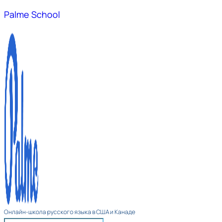
Palme School
Онлайн-школа русского языка в США и Канаде​