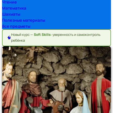
Чтение
Математика
Шахматы
Полезные материалы
Все предметы
Новый курс —
Soft Skills:
уверенность и самоконтроль
🧠
ребёнка