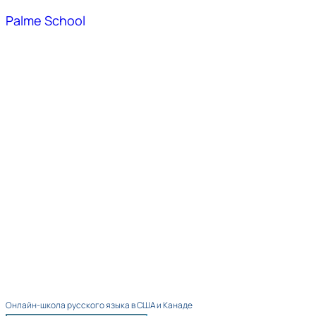
Palme School
Онлайн-школа русского языка в США и Канаде​