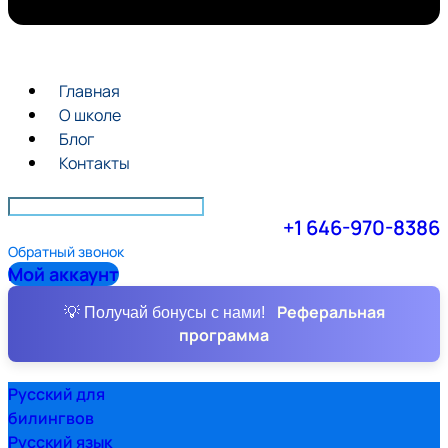
Главная
О школе
Блог
Контакты
+1 646-970-8386
Обратный звонок
Мой аккаунт
Реферальная
💡 Получай бонусы с нами!
программа
Русский для
билингвов
Русский язык