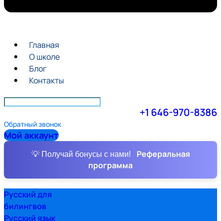
Главная
О школе
Блог
Контакты
+1 646-970-8386
Обратный звонок
Мой аккаунт
Реферальная
💡 Получай бонусы с нами!
программа
Русский для
билингвов
Русский язык