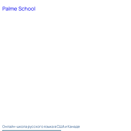
Palme School
Онлайн-школа русского языка в США и Канаде​