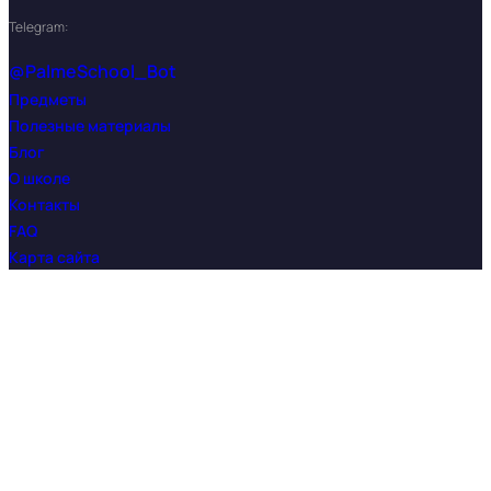
Telegram:
@PalmeSchool_Bot
Предметы
Полезные материалы
Блог
О школе
Контакты
FAQ
Карта сайта