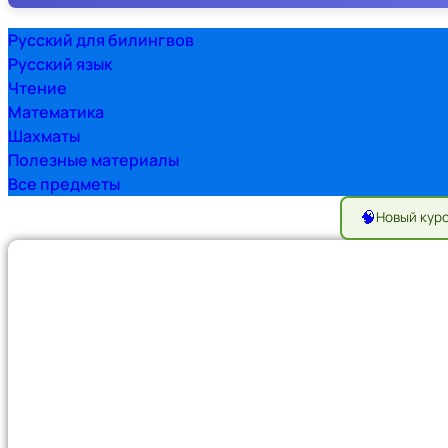
Русский для билингвов
Русский язык
Чтение
Математика
Шахматы
Полезные материалы
Все предметы
🧠
Новый кур